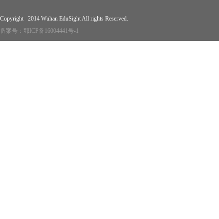
Copyright 2014 Wuhan EduSight All rights Reserved.
备案号：
鄂ICP备16004441号-1