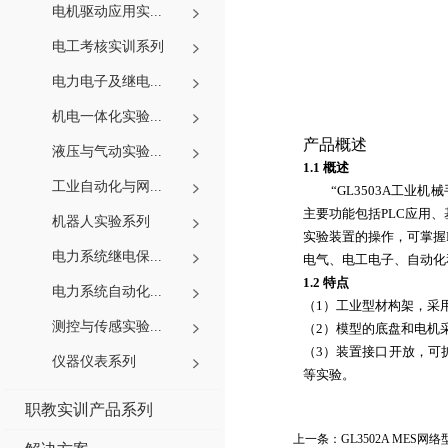
电机驱动应用实...
电工考核实训系列
电力电子及继电...
机电一体化实验...
产品概述
液压与气动实验...
1.1
概述
工业自动化与网...
“
GL3503A
工业机械
主要功能包括
PLC
应用、
机器人实验系列
实验
装置的操作，可掌握
电力系统继电保...
电气、电工电子、自动化
1.2
特点
电力系统自动化...
（
1
）工业型材构架，采
测控与传感实验...
（
2
）模型的底盘和电机
（
3
）装置接口开放，可
仪器仪表系列
等
实验
。
职教实训产品系列
上一条：
GL3502A ME