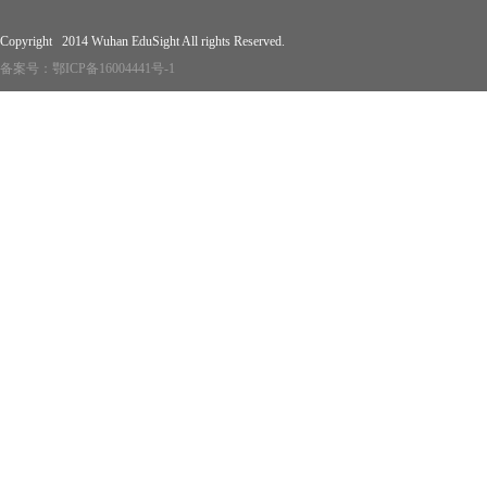
Copyright 2014 Wuhan EduSight All rights Reserved.
备案号：
鄂ICP备16004441号-1