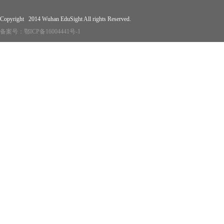
Copyright 2014 Wuhan EduSight All rights Reserved.
备案号：
鄂ICP备16004441号-1